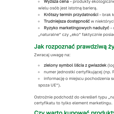
Wyższa cena
– produkty ekologiczn
wielu osób jest istotną barierą.
Krótszy termin przydatności
– brak 
Trudniejsza dostępność
w niektóryc
Ryzyko marketingowych nadużyć
– 
„naturalne” czy „eko” faktycznie posiad
Jak rozpoznać prawdziwą 
Zwracaj uwagę na:
zielony symbol liścia z gwiazdek
(lo
numer jednostki certyfikującej (np.
informację o miejscu pochodzenia s
spoza UE”).
Ostrożnie podchodź do określeń typu „na
certyfikatu to tylko element marketingu.
Czy warto kupować produkt