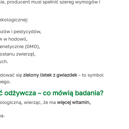
ie, producent musi spełnić szereg wymogów i
kologicznej:
ozów i pestycydów,
w w hodowli,
enetycznie (GMO),
ostanu zwierząt,
ych.
jdować się
zielony listek z gwiazdek
– to symbol
nego.
ć odżywcza – co mówią badania?
logiczną, wierząc, że ma
więcej witamin,
na.