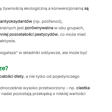
zy żywnością ekologiczną a konwencjonalną
są
 antyoksydantów
(np. polifenoli),
eralnych jest
porównywalna
w obu grupach,
mniej pozostałości pestycydów
, co może mieć
pektywie.
bogatsza” w składniki odżywcze, ale może być
ze?
całości diety
, a nie tylko od pojedynczego
jednocześnie wysoko przetworzony – np.
ciastka
O
nadal pozostają przekąską o niskiej wartości