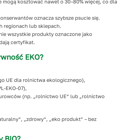
e mogą kosztować nawet o 30–80% więcej, co dla
konserwantów oznacza szybsze psucie się.
h regionach lub sklepach.
nie wszystkie produkty oznaczone jako
ają certyfikat.
żywność EKO?
go UE dla rolnictwa ekologicznego),
 PL-EKO-07),
urowców (np. „rolnictwo UE” lub „rolnictwo
turalny”, „zdrowy”, „eko produkt” – bez
y BIO?