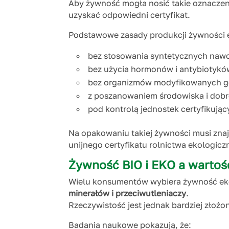
Aby żywność mogła nosić takie oznaczen
uzyskać odpowiedni certyfikat.
Podstawowe zasady produkcji żywności e
bez stosowania syntetycznych naw
bez użycia hormonów i antybiotykó
bez organizmów modyfikowanych g
z poszanowaniem środowiska i dobr
pod kontrolą jednostek certyfikując
Na opakowaniu takiej żywności musi zna
unijnego certyfikatu rolnictwa ekologicz
Żywność BIO i EKO a wartoś
Wielu konsumentów wybiera żywność eko
minerałów i przeciwutleniaczy
.
Rzeczywistość jest jednak bardziej złożo
Badania naukowe pokazują, że: